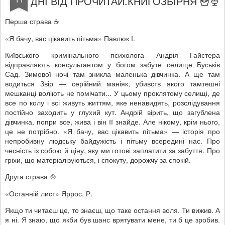
ДНІ ВІД ПРОЧИТАЙ.КНИГОЗБІРНЯ 🍟🍨
Перша страва
☕
«Я бачу, вас цікавить пітьма» Павлюк І.
Київського кримінального психолога Андрія Гайстера
відправляють консультантом у богом забуте селище Буськів
Сад. Зимової ночі там зникла маленька дівчинка. А ще там
водиться Звір — серійний маніяк, убивств якого тамтешні
мешканці воліють не помічати... У цьому проклятому селищі, де
все по колу і всі живуть життям, яке ненавидять, розслідування
постійно заходить у глухий кут. Андрій вірить, що загублена
дівчинка, попри все, жива і він її знайде. Але нікому, крім нього,
це не потрібно. «Я бачу, вас цікавить пітьма» — історія про
непробивну людську байдужість і пітьму всередині нас. Про
чесність із собою й ціну, яку ми готові заплатити за забуття. Про
гріхи, що матеріалізуються, і спокуту, дорожчу за спокій.
Друга страва
🍲
«Останній лист» Яррос, Р.
Якщо ти читаєш це, то знаєш, що таке остання воля. Ти вижив. А
я ні. Я знаю, що якби був шанс врятувати мене, ти б це зробив.