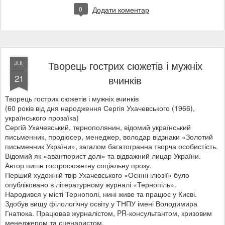
0
Додати коментар
Творець гострих сюжетів і мужніх
JUL
21
вчинків
Творець гострих сюжетів і мужніх вчинків
(60 років від дня народження Сергія Ухачевського (1966),
українського прозаїка)
Сергій Ухачевський, тернополянин, відомий український
письменник, продюсер, менеджер, володар відзнаки «Золотий
письменник України», загалом багатогранна творча особистість.
Відомий як «авантюрист долі» та відважний лицар України.
Автор пише гостросюжетну соціальну прозу.
Перший художній твір Ухачевського «Осінні ілюзії» було
опубліковано в літературному журналі «Тернопіль».
Народився у місті Тернополі, нині живе та працює у Києві.
Здобув вищу філологічну освіту у ТНПУ імені Володимира
Гнатюка. Працював журналістом, PR-консультантом, кризовим
менеджером та сценаристом.