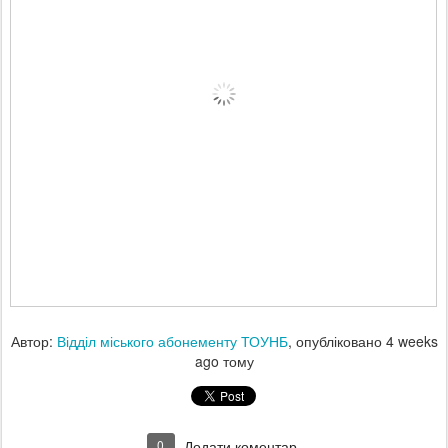
Автор:
Відділ міського абонементу ТОУНБ
, опубліковано
4 weeks
ago
тому
0
Додати коментар