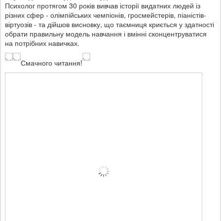
Психолог протягом 30 років вивчав історії видатних людей із
різних сфер - олімпійських чемпіонів, гросмейстерів, піаністів-
віртуозів - та дійшов висновку, що таємниця криється у здатності
обрати правильну модель навчання і вмінні сконцентруватися
на потрібних навичках.
Смачного читання!