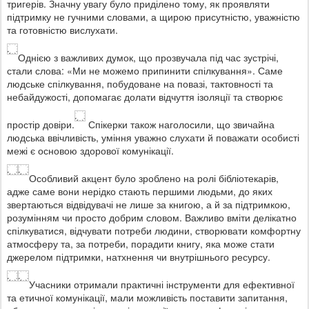
тригерів. Значну увагу було приділено тому, як проявляти
підтримку не гучними словами, а щирою присутністю, уважністю
та готовністю вислухати.
Однією з важливих думок, що прозвучала під час зустрічі,
стали слова: «Ми не можемо припинити спілкування». Саме
людське спілкування, побудоване на повазі, тактовності та
небайдужості, допомагає долати відчуття ізоляції та створює
простір довіри.
Спікерки також наголосили, що звичайна
людська ввічливість, уміння уважно слухати й поважати особисті
межі є основою здорової комунікації.
Особливий акцент було зроблено на ролі бібліотекарів,
адже саме вони нерідко стають першими людьми, до яких
звертаються відвідувачі не лише за книгою, а й за підтримкою,
розумінням чи просто добрим словом. Важливо вміти делікатно
спілкуватися, відчувати потреби людини, створювати комфортну
атмосферу та, за потреби, порадити книгу, яка може стати
джерелом підтримки, натхнення чи внутрішнього ресурсу.
Учасники отримали практичні інструменти для ефективної
та етичної комунікації, мали можливість поставити запитання,