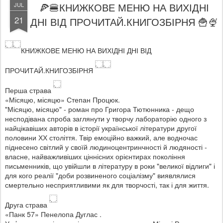
🍕🍔КНИЖКОВЕ МЕНЮ НА ВИХІДНІ
JUL
21
ДНІ ВІД ПРОЧИТАЙ.КНИГОЗБІРНЯ 🍟🍨
КНИЖКОВЕ МЕНЮ НА ВИХІДНІ ДНІ ВІД
ПРОЧИТАЙ.КНИГОЗБІРНЯ
Перша страва
«Місяцю, місяцю» Степан Процюк.
"Місяцю, місяцю" - роман про Григора Тютюнника - дещо
несподівана спроба заглянути у творчу лабораторію одного з
найцікавіших авторів в історії української літератури другої
половини ХХ століття. Твір емоційно важкий, але водночас
піднесено світлий у своїй людиноцентринчності й людяності -
власне, найважливіших ціннісних орієнтирах покоління
письменників, що увійшли в літературу в роки "великої відлиги" і
для кого реалії "доби розвиненого соціалізму" виявлялися
смертельно несприятливими як для творчості, так і для життя.
Друга страва
«Панк 57» Пенелопа Дуглас .