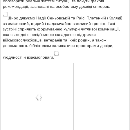
обговорити реальні життєві ситуації та почути фахові
рекомендації, засновані на особистому досвіді спікерок.
Щиро дякуємо Надії Сеньовській та Раїсі Плетенній (Коляді)
за змістовний, щирий і надзвичайно важливий тренінг. Такі
зустрічі сприяють формуванню культури чутливої комунікації,
яка сьогодні є невід'ємною складовою підтримки
військовослужбовців, ветеранів та їхніх родин, а також
допомагають бібліотекам залишатися просторами довіри,
людяності й взаємоповаги.