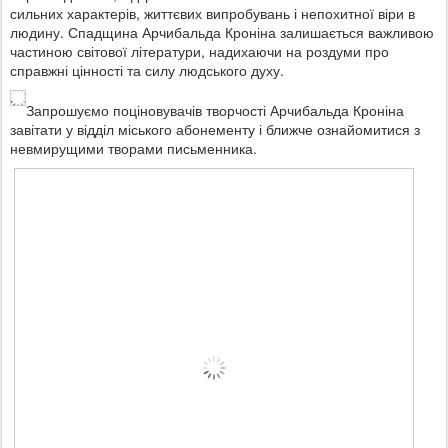
сильних характерів, життєвих випробувань і непохитної віри в
людину. Спадщина Арчибальда Кроніна залишається важливою
частиною світової літератури, надихаючи на роздуми про
справжні цінності та силу людського духу.
Запрошуємо поціновувачів творчості Арчибальда Кроніна
завітати у відділ міського абонементу і ближче ознайомитися з
невмирущими творами письменника.