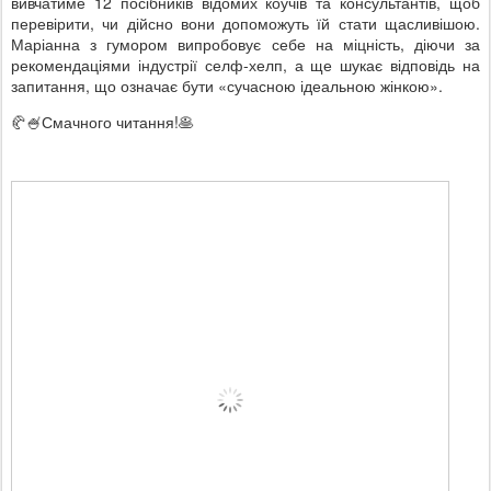
вивчатиме 12 посібників відомих коучів та консультантів, щоб
перевірити, чи дійсно вони допоможуть їй стати щасливішою.
Маріанна з гумором випробовує себе на міцність, діючи за
рекомендаціями індустрії селф-хелп, а ще шукає відповідь на
запитання, що означає бути «сучасною ідеальною жінкою».
🥐
Смачного читання!
🥞
🍧