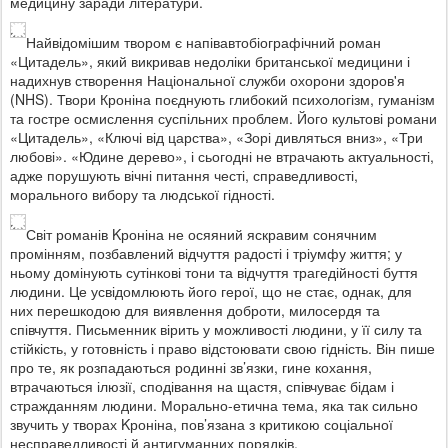
медицину заради літератури.
Найвідомішим твором є напівавтобіографічний роман
«Цитадель», який викривав недоліки британської медицини і
надихнув створення Національної служби охорони здоров'я
(NHS). Твори Кроніна поєднують глибокий психологізм, гуманізм
та гостре осмислення суспільних проблем. Його культові романи
«Цитадель», «Ключі від царства», «Зорі дивляться вниз», «Три
любові». «Юдине дерево», і сьогодні не втрачають актуальності,
адже порушують вічні питання честі, справедливості,
морального вибору та людської гідності.
Світ романів Kроніна не осяяний яскравим сонячним
промінням, позбавлений відчуття радості і тріумфу життя; у
ньому домінують сутінкові тони та відчуття трагедійності буття
людини. Це усвідомлюють його герої, що не стає, однак, для
них перешкодою для виявлення доброти, милосердя та
співчуття. Письменник вірить у можливості людини, у її силу та
стійкість, у готовність і право відстоювати свою гідність. Він пише
про те, як розпадаються родинні зв’язки, гине кохання,
втрачаються ілюзії, сподівання на щастя, співчуває бідам і
стражданням людини. Морально-етична тема, яка так сильно
звучить у творах Kроніна, пов’язана з критикою соціальної
несправедливості й антигуманних порядків.