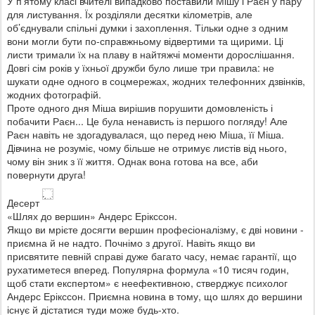
У п’ятому класі вчителі випадково поставили Мішу і Раєн у пару
для листування. Їх розділяли десятки кілометрів, але
об’єднували спільні думки і захоплення. Тільки одне з одним
вони могли бути по-справжньому відвертими та щирими. Ці
листи тримали їх на плаву в найтяжчі моменти дорослішання.
Довгі сім років у їхньої дружби було лише три правила: не
шукати одне одного в соцмережах, жодних телефонних дзвінків,
жодних фотографій.
Проте одного дня Міша вирішив порушити домовленість і
побачити Раєн... Це була ненависть із першого погляду! Але
Раєн навіть не здогадувалася, що перед нею Міша, її Міша.
Дівчина не розуміє, чому більше не отримує листів від нього,
чому він зник з її життя. Однак вона готова на все, аби
повернути друга!
Десерт
«Шлях до вершин» Андерс Ерікссон.
Якщо ви мрієте досягти вершин професіоналізму, є дві новини -
приємна й не надто. Почнімо з другої. Навіть якщо ви
присвятите певній справі дуже багато часу, немає гарантії, що
рухатиметеся вперед. Популярна формула «10 тисяч годин,
щоб стати експертом» є неефективною, стверджує психолог
Андерс Ерікссон. Приємна новина в тому, що шлях до вершини
існує й дістатися туди може будь-хто.