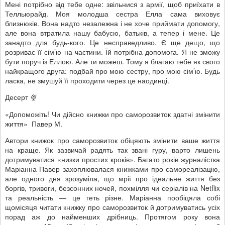
Мені потрібно від тебе одне: звільнися з армії, щоб приїхати в
Телльюрайд. Моя молодша сестра Елла сама виховує
близнюків. Вона надто незалежна і не хоче приймати допомогу,
але вона втратила нашу бабусю, батьків, а тепер і мене. Це
занадто для будь-кого. Це несправедливо. Є ще дещо, що
розриває її сім’ю на частини. Їй потрібна допомога. Я не зможу
бути поруч із Еллою. Але ти можеш. Тому я благаю тебе як свого
найкращого друга: подбай про мою сестру, про мою сім’ю. Будь
ласка, не змушуй її проходити через це наодинці.
Десерт
🍨
«Допоможіть! Чи дійсно книжки про саморозвиток здатні змінити
життя»
Павер М.
Автори книжок про саморозвиток обіцяють змінити ваше життя
на краще. Як зазвичай радять так звані гуру, варто лишень
дотримуватися «низки простих кроків». Багато років журналістка
Маріанна Павер захоплювалася книжками про самореалізацію,
але одного дня зрозуміла, що мрії про ідеальне життя без
боргів, тривоги, безсонних ночей, похмілля чи серіалів на Netflix
та реальність — це геть різне. Маріанна пообіцяла собі
щомісяця читати книжку про саморозвиток й дотримуватись усіх
порад аж до найменших дрібниць. Протягом року вона