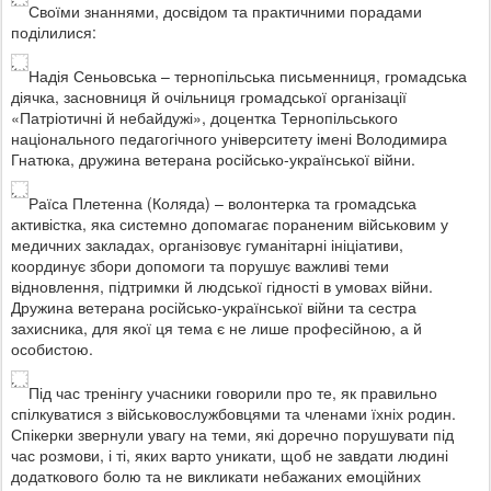
Своїми знаннями, досвідом та практичними порадами
поділилися:
Надія Сеньовська – тернопільська письменниця, громадська
діячка, засновниця й очільниця громадської організації
«Патріотичні й небайдужі», доцентка Тернопільського
національного педагогічного університету імені Володимира
Гнатюка, дружина ветерана російсько-української війни.
Раїса Плетенна (Коляда) – волонтерка та громадська
активістка, яка системно допомагає пораненим військовим у
медичних закладах, організовує гуманітарні ініціативи,
координує збори допомоги та порушує важливі теми
відновлення, підтримки й людської гідності в умовах війни.
Дружина ветерана російсько-української війни та сестра
захисника, для якої ця тема є не лише професійною, а й
особистою.
Під час тренінгу учасники говорили про те, як правильно
спілкуватися з військовослужбовцями та членами їхніх родин.
Спікерки звернули увагу на теми, які доречно порушувати під
час розмови, і ті, яких варто уникати, щоб не завдати людині
додаткового болю та не викликати небажаних емоційних