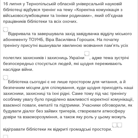
16 липня у Тернопільській обласній універсальній науковій
бібліотеці відбувся тренінг на тему «Коректна комунікація з
військовослужбовцями та їхніми родинами», який об'єднав
працівників бібліотеки та всіх охочих.
Відкривала та завершувала захід завідувачка відділу міського
абонементу ТОУНБ, Віра Василівна Горошок. На початку
тренінгу присутні вшанували хвилиною мовчання пам'ять усіх
полеглих захисників і захисниць України
, адже тема зустрічі
безпосередньо стосується людей, які щодня переживають
наслідки війни.
Бібліотека сьогодні є не лише простором для читання, а й
безпечним місцем для спілкування, куди щодня приходять наші
захисники, захисниці та їхні рідні. Саме тому під час тренінгу
особливу увагу було приділено важливості коректної комунікації,
взаємної поваги, емпатії та підтримки. Учасники обговорили, як
будувати діалог без зайвих тригерів, створювати атмосферу
довіри та взаєморозуміння, а також яку роль у цьому можуть
відігравати бібліотеки як відкриті громадські простори.