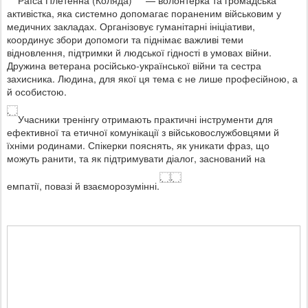
Раїса Плетенна (Коляда)
— волонтерка та громадська
активістка, яка системно допомагає пораненим військовим у
медичних закладах. Організовує гуманітарні ініціативи,
координує збори допомоги та піднімає важливі теми
відновлення, підтримки й людської гідності в умовах війни.
Дружина ветерана російсько-української війни та сестра
захисника. Людина, для якої ця тема є не лише професійною, а
й особистою.
Учасники тренінгу отримають практичні інструменти для
ефективної та етичної комунікації з військовослужбовцями й
їхніми родинами. Спікерки пояснять, як уникати фраз, що
можуть ранити, та як підтримувати діалог, заснований на
емпатії, повазі й взаєморозумінні.