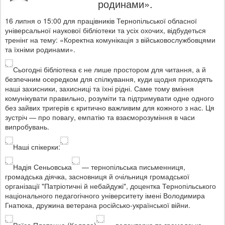
родинами».
16 липня о 15:00 для працівників Тернопільської обласної
універсальної наукової бібліотеки та усіх охочих, відбудеться
тренінг на тему: «Коректна комунікація з військовослужбовцями
та їхніми родинами».
Сьогодні бібліотека є не лише простором для читання, а й
безпечним осередком для спілкування, куди щодня приходять
наші захисники, захисниці та їхні рідні. Саме тому вміння
комунікувати правильно, розуміти та підтримувати одне одного
без зайвих тригерів є критично важливим для кожного з нас. Ця
зустріч — про повагу, емпатію та взаєморозуміння в часи
випробувань.
Наші спікерки:
Надія Сеньовська
— тернопільська письменниця,
громадська діячка, засновниця й очільниця громадської
організації "Патріотичні й небайдужі", доцентка Тернопільського
національного педагогічного університету імені Володимира
Гнатюка, дружина ветерана російсько-української війни.