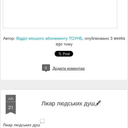
Автор:
Відділ міського абонементу ТОУНБ
, опубліковано
3 weeks
ago
тому
0
Додати коментар
JUL
Лікар людських душ🖋️
21
Лікар людських душ