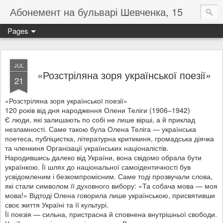
Абонемент на бульварі Шевченка, 15
Pages
JUL
«Розстріляна зоря української поезії»
21
«Розстріляна зоря української поезії»
120 років від дня народження Олени Теліги (1906–1942)
Є люди, які залишають по собі не лише вірші, а й приклад
незламності. Саме такою була Олена Теліга — українська
поетеса, публіцистка, літературна критикиня, громадська діячка
та членкиня Організації українських націоналістів.
Народившись далеко від України, вона свідомо обрала бути
українкою. Її шлях до національної самоідентичності був
усвідомленим і безкомпромісним. Саме тоді прозвучали слова,
які стали символом її духовного вибору: «Та собача мова — моя
мова!» Відтоді Олена говорила лише українською, присвятивши
своє життя Україні та її культурі.
Її поезія — сильна, пристрасна й сповнена внутрішньої свободи.