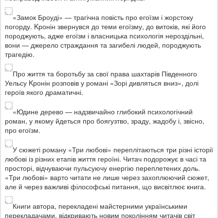
«Замок Броуді» — трагічна повість про егоїзм і жорстоку
погорду. Kронін звернувся до теми егоїзму, до витоків, які його
породжують, адже егоїзм і власницька психологія нероздільні,
вони — джерело страждання та загибелі людей, породжують
трагедію.
Про життя та боротьбу за свої права шахтарів Південного
Уельсу Kронін розповів у романі «Зорі дивляться вниз», долі
героїв якого драматичні.
«Юдине дерево — надзвичайно глибокий психологічний
роман, у якому йдеться про боягузтво, зраду, жадобу і, звісно,
про егоїзм.
У сюжеті роману «Три любові» переплітаються три різні історії
любові із різних етапів життя героїні. Читач подорожує в часі та
просторі, відчуваючи пульсуючу енергію переплетених доль.
«Три любові» варто читати не лише через захоплюючий сюжет,
але й через важливі філософські питання, що висвітлює книга.
Книги автора, перекладені майстерними українськими
перекладачами, відкривають новим поколінням читачів світ