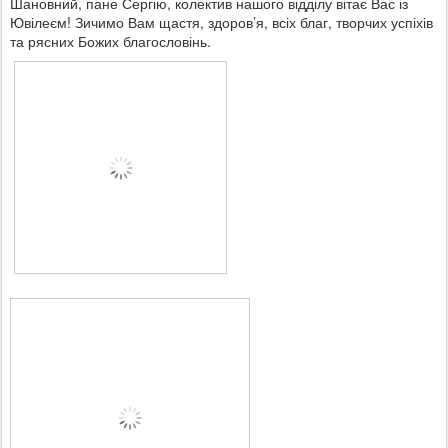
Шановний, пане Сергію, колектив нашого відділу вітає Вас із
Ювілеєм! Зичимо Вам щастя, здоров’я, всіх благ, творчих успіхів
та рясних Божих благословінь.