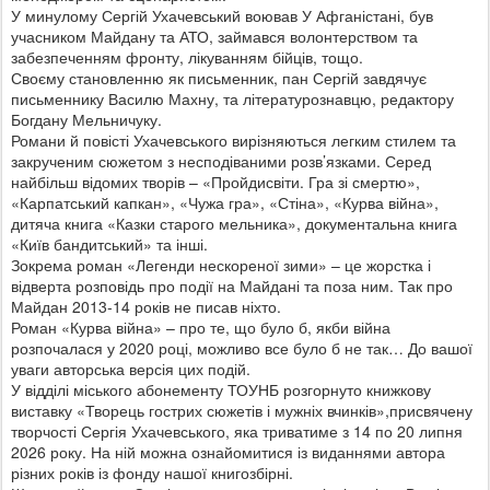
У минулому Сергій Ухачевський воював У Афганістані, був
учасником Майдану та АТО, займався волонтерством та
забезпеченням фронту, лікуванням бійців, тощо.
Своєму становленню як письменник, пан Сергій завдячує
письменнику Василю Махну, та літературознавцю, редактору
Богдану Мельничуку.
Романи й повісті Ухачевського вирізняються легким стилем та
закрученим сюжетом з несподіваними розв’язками. Серед
найбільш відомих творів – «Пройдисвіти. Гра зі смертю»,
«Карпатський капкан», «Чужа гра», «Стіна», «Курва війна»,
дитяча книга «Казки старого мельника», документальна книга
«Київ бандитський» та інші.
Зокрема роман «Легенди нескореної зими» – це жорстка і
відверта розповідь про події на Майдані та поза ним. Так про
Майдан 2013-14 років не писав ніхто.
Роман «Курва війна» – про те, що було б, якби війна
розпочалася у 2020 році, можливо все було б не так… До вашої
уваги авторська версія цих подій.
У відділі міського абонементу ТОУНБ розгорнуто книжкову
виставку «Творець гострих сюжетів і мужніх вчинків»,присвячену
творчості Сергія Ухачевського, яка триватиме з 14 по 20 липня
2026 року. На ній можна ознайомитися із виданнями автора
різних років із фонду нашої книгозбірні.