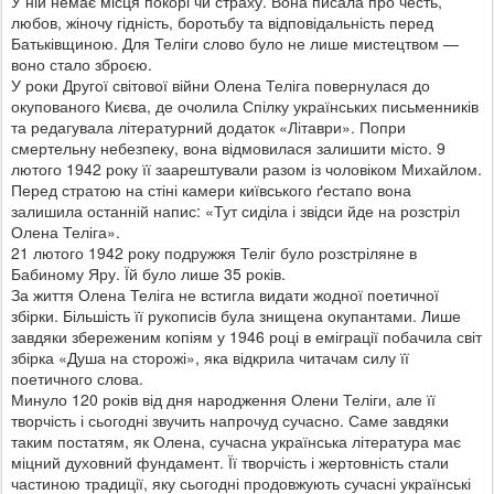
У ній немає місця покорі чи страху. Вона писала про честь,
любов, жіночу гідність, боротьбу та відповідальність перед
Батьківщиною. Для Теліги слово було не лише мистецтвом —
воно стало зброєю.
У роки Другої світової війни Олена Теліга повернулася до
окупованого Києва, де очолила Спілку українських письменників
та редагувала літературний додаток «Літаври». Попри
смертельну небезпеку, вона відмовилася залишити місто. 9
лютого 1942 року її заарештували разом із чоловіком Михайлом.
Перед стратою на стіні камери київського ґестапо вона
залишила останній напис: «Тут сиділа і звідси йде на розстріл
Олена Теліга».
21 лютого 1942 року подружжя Теліг було розстріляне в
Бабиному Яру. Їй було лише 35 років.
За життя Олена Теліга не встигла видати жодної поетичної
збірки. Більшість її рукописів була знищена окупантами. Лише
завдяки збереженим копіям у 1946 році в еміграції побачила світ
збірка «Душа на сторожі», яка відкрила читачам силу її
поетичного слова.
Минуло 120 років від дня народження Олени Теліги, але її
творчість і сьогодні звучить напрочуд сучасно. Саме завдяки
таким постатям, як Олена, сучасна українська література має
міцний духовний фундамент. Її творчість і жертовність стали
частиною традиції, яку сьогодні продовжують сучасні українські