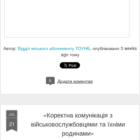
Автор:
Відділ міського абонементу ТОУНБ
, опубліковано
3 weeks
ago
тому
0
Додати коментар
«Коректна комунікація з
JUL
військовослужбовцями та їхніми
21
родинами»