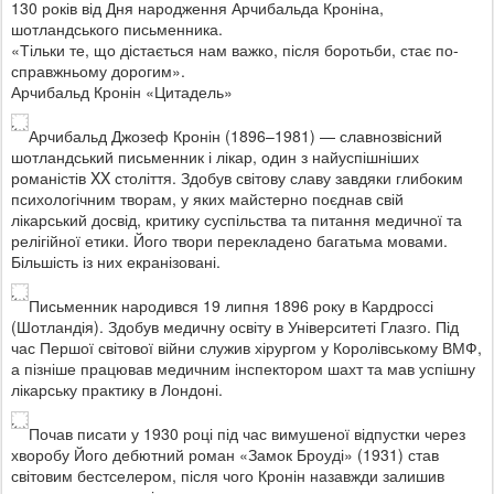
130 років від Дня народження Арчибальда Кроніна,
шотландського письменника.
«Тільки те, що дістається нам важко, після боротьби, стає по-
справжньому дорогим».
Арчибальд Кронін «Цитадель»
Арчибальд Джозеф Кронін (1896–1981) — славнозвісний
шотландський письменник і лікар, один з найуспішніших
романістів XX століття. Здобув світову славу завдяки глибоким
психологічним творам, у яких майстерно поєднав свій
лікарський досвід, критику суспільства та питання медичної та
релігійної етики. Його твори перекладено багатьма мовами.
Більшість із них екранізовані.
Письменник народився 19 липня 1896 року в Кардроссі
(Шотландія). Здобув медичну освіту в Університеті Глазго. Під
час Першої світової війни служив хірургом у Королівському ВМФ,
а пізніше працював медичним інспектором шахт та мав успішну
лікарську практику в Лондоні.
Почав писати у 1930 році під час вимушеної відпустки через
хворобу Його дебютний роман «Замок Броуді» (1931) став
світовим бестселером, після чого Кронін назавжди залишив