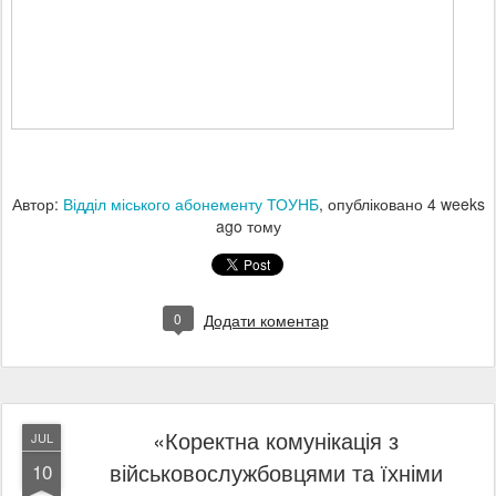
Автор:
Відділ міського абонементу ТОУНБ
, опубліковано
4 weeks
ago
тому
0
Додати коментар
«Коректна комунікація з
JUL
військовослужбовцями та їхніми
10